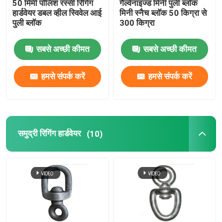
50 मिमी पॉलिश रस्सी रिगिंग
गैल्वेनाइज्ड मिनी पुली ब्लॉक
हार्डवेयर डबल व्हील स्विवेल आई
मिनी स्नैच ब्लॉक 50 किग्रा से
पुली ब्लॉक
300 किग्रा
तार रस्सी थिम्बल
सबसे अच्छी कीमत
सबसे अच्छी कीमत
तार रस्सी क्लिप
हमसे संपर्क करें
हमसे संपर्क करें
बकल घुमाओ
जाली मास्टर लिंक
समुद्री रिगिंग हार्डवेयर
(10)
गोल स्टील लिंक चेन
लोड बाइंडर
स्प्रिंग स्नैप हुक