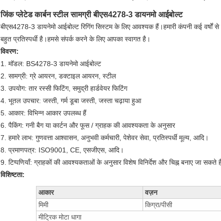
जिंक प्लेटेड कार्बन स्टील सामग्री बीएस4278-3 डायनमो आईबोल्ट
बीएस4278-3 डायनेमो आईबोल्ट रिगिंग सिस्टम के लिए आवश्यक हैं।हमारी कंपनी कई वर्षों 
बहुत प्रतिस्पर्धी है।हमसे संपर्क करने के लिए आपका स्वागत है।
विवरण:
1. मॉडल: BS4278-3 डायनेमो आईबोल्ट
2. सामग्री: ग्रे आयरन, डक्टाइल आयरन, स्टील
3. उपयोग: तार रस्सी फिटिंग, समुद्री हार्डवेयर फिटिंग
4. भूतल उपचार: जस्ती, गर्म डूबा जस्ती, जस्ता चढ़ाया हुआ
5. आकार: विभिन्न आकार उपलब्ध हैं
6. पैकिंग: गनी बैग या कार्टन और फूस / ग्राहक की आवश्यकता के अनुसार
7. हमारे लाभ: गुणवत्ता आश्वासन, अनुभवी कर्मचारी, पेशेवर सेवा, प्रतिस्पर्धी मूल्य, आदि।
8. प्रमाणपत्र: ISO9001, CE, एसजीएस, आदि।
9. टिप्पणियाँ: ग्राहकों की आवश्यकताओं के अनुसार विशेष विनिर्देश और चिह्न बनाए जा सकते है
विशिष्टता:
आकार
वज़न
मिमी
किग्रा/पीसी
मीट्रिक मोटा धागा