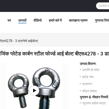
घर
उत्पादों
वीडियो
हमारे बारे में
कारखाना भ्रमण
गुणवत्ता निय
्ट बीएस4278 - 3 डायनेमो आईबोल्ट
जिंक प्लेटेड कार्बन स्टील फोर्ज्ड आई बोल्ट बीएस4278 - 3 ड
उत्पाद विवरण:
उत्पत्ति के प्लेस:
ब्रांड नाम:
प्रमाणन:
मॉडल संख्या:
भुगतान & नौवहन नियमों:
न्यूनतम आदेश मात्रा: