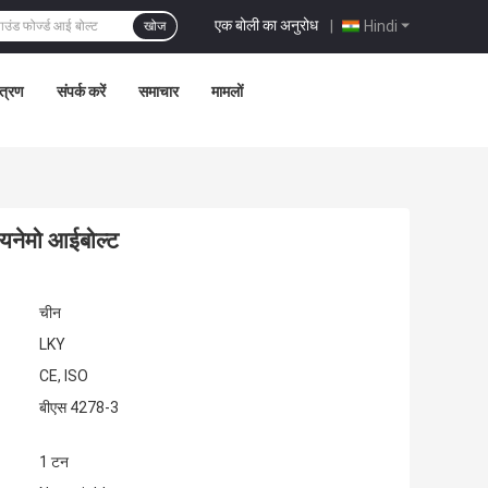
एक बोली का अनुरोध
|
Hindi
खोज
ंत्रण
संपर्क करें
समाचार
मामलों
ायनेमो आईबोल्ट
चीन
LKY
CE, ISO
बीएस 4278-3
1 टन