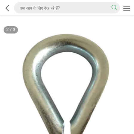
2
/
3