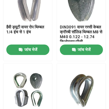
हमारे बारे में
हैवी ड्यूटी वायर रोप थिम्बल
DIN3091 वायर रस्सी केबल
कारखाना भ्रमण
1/4 इंच से 1 इंच
क्रॉस्बी सॉलिड थिम्बल M8 से
M40 0.122 - 12.74
किलोग्राम/पीसी
गुणवत्ता नियंत्रण
जांच भेजें
जांच भेजें
संपर्क करें
समाचार
मामलों
रस्सी रिगिंग हार्डवेयर