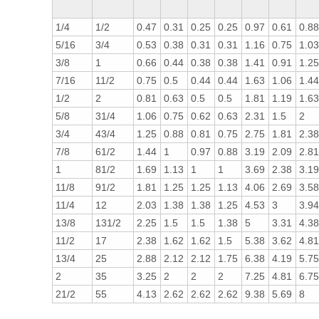
1/4
1/2
0.47
0.31
0.25
0.25
0.97
0.61
0.88
5/16
3/4
0.53
0.38
0.31
0.31
1.16
0.75
1.03
3/8
1
0.66
0.44
0.38
0.38
1.41
0.91
1.25
7/16
11/2
0.75
0.5
0.44
0.44
1.63
1.06
1.44
1/2
2
0.81
0.63
0.5
0.5
1.81
1.19
1.63
5/8
31/4
1.06
0.75
0.62
0.63
2.31
1.5
2
3/4
43/4
1.25
0.88
0.81
0.75
2.75
1.81
2.38
7/8
61/2
1.44
1
0.97
0.88
3.19
2.09
2.81
1
81/2
1.69
1.13
1
1
3.69
2.38
3.19
11/8
91/2
1.81
1.25
1.25
1.13
4.06
2.69
3.58
11/4
12
2.03
1.38
1.38
1.25
4.53
3
3.94
13/8
131/2
2.25
1.5
1.5
1.38
5
3.31
4.38
11/2
17
2.38
1.62
1.62
1.5
5.38
3.62
4.81
13/4
25
2.88
2.12
2.12
1.75
6.38
4.19
5.75
2
35
3.25
2
2
2
7.25
4.81
6.75
21/2
55
4.13
2.62
2.62
2.62
9.38
5.69
8