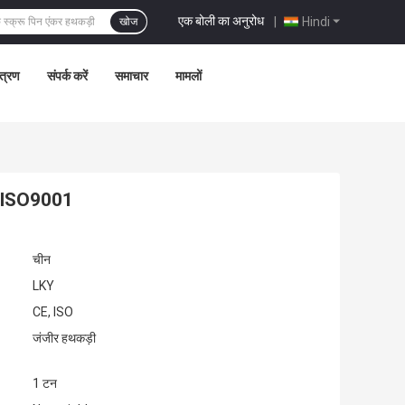
एक बोली का अनुरोध
|
Hindi
खोज
ंत्रण
संपर्क करें
समाचार
मामलों
ल्स ISO9001
चीन
LKY
CE, ISO
जंजीर हथकड़ी
1 टन