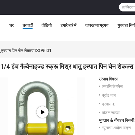
घर
उत्पादों
वीडियो
हमारे बारे में
कारखाना भ्रमण
गुणवत्ता निय
धातु इस्पात पिन चेन शेकल्स ISO9001
1/4 इंच गैल्वेनाइज्ड स्क्रू मिश्र धातु इस्पात पिन चेन शेक
उत्पाद विवरण:
उत्पत्ति के प्लेस:
ब्रांड नाम:
प्रमाणन:
मॉडल संख्या:
भुगतान & नौवहन नियमों:
न्यूनतम आदेश मात्रा: