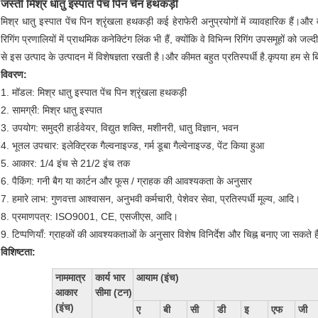
जस्ती मिश्र धातु इस्पात पेंच पिन चेन हथकड़ी
मिश्र धातु इस्पात पेंच पिन श्रृंखला हथकड़ी कई हेराफेरी अनुप्रयोगों में व्यावहारिक हैं।
रिगिंग प्रणालियों में प्राथमिक कनेक्टिंग लिंक भी हैं, क्योंकि वे विभिन्न रिगिंग उपसमूहों को जल
से इस उत्पाद के उत्पादन में विशेषज्ञता रखती है।और कीमत बहुत प्रतिस्पर्धी है.कृपया हम से
विवरण:
1. मॉडल: मिश्र धातु इस्पात पेंच पिन श्रृंखला हथकड़ी
2. सामग्री: मिश्र धातु इस्पात
3. उपयोग: समुद्री हार्डवेयर, विद्युत शक्ति, मशीनरी, धातु विज्ञान, भवन
4. भूतल उपचार: इलेक्ट्रिक गैल्वनाइज्ड, गर्म डूबा गैल्वेनाइज्ड, पेंट किया हुआ
5. आकार: 1/4 इंच से 21/2 इंच तक
6. पैकिंग: गनी बैग या कार्टन और फूस / ग्राहक की आवश्यकता के अनुसार
7. हमारे लाभ: गुणवत्ता आश्वासन, अनुभवी कर्मचारी, पेशेवर सेवा, प्रतिस्पर्धी मूल्य, आदि।
8. प्रमाणपत्र: ISO9001, CE, एसजीएस, आदि।
9. टिप्पणियाँ: ग्राहकों की आवश्यकताओं के अनुसार विशेष विनिर्देश और चिह्न बनाए जा सकते है
विशिष्टता:
नाममात्र
कार्य भार
आयाम (इंच)
आकार
सीमा (टन)
(इंच)
ए
बी
सी
डी
इ
एफ
जी