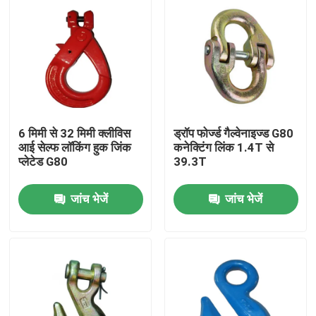
6 मिमी से 32 मिमी क्लीविस
ड्रॉप फोर्ज्ड गैल्वेनाइज्ड G80
आई सेल्फ लॉकिंग हुक जिंक
कनेक्टिंग लिंक 1.4T से
प्लेटेड G80
39.3T
जांच भेजें
जांच भेजें
घर
उत्पादों
वीडियो