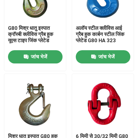
हमारे बारे में
G80 मिश्र धातु इस्पात
अलॉय स्टील क्लीविस आई
क्रॉस्बी क्लीविस ग्रैब हुक
ग्रैब हुक कार्बन स्टील जिंक
कारखाना भ्रमण
यूएस टाइप जिंक प्लेटेड
प्लेटेड G80 HA 323
जांच भेजें
जांच भेजें
गुणवत्ता नियंत्रण
संपर्क करें
समाचार
मामलों
रस्सी रिगिंग हार्डवेयर
मिश्र धातु इस्पात G80 हुक
6 मिमी से 30/32 मिमी G80